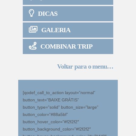
DICAS
GALERIA
COMBINAR TRIP
Voltar para o menu…
[qodef_call_to_action layout=”normal”
button_text=”BAIXE GRÁTIS”
button_type=”solid” button_size=”large”
button_color=”#88a5bf”
button_hover_color=”#f2f2f2″
button_background_color=”#f2f2f2″