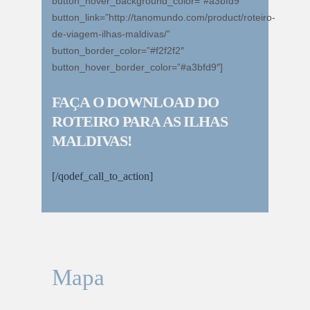
button_hover_background_color=”#a3bfd9″
button_link=”http://tanomundo.com/product/roteiro-
de-viagem-ilhas-maldivas/”
button_border_color=”#f2f2f2″
button_hover_border_color=”#a3bfd9″]
FAÇA O DOWNLOAD DO
ROTEIRO PARA AS ILHAS
MALDIVAS!
[/qodef_call_to_action]
Mapa