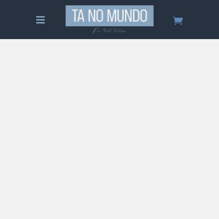
Tudo sobre Zanzibar – Guia
Completo
Saiba tudo sobre Zanzibar na Tanzânia! Um
guia completo sobre o lugar, quando ir, o que