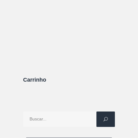
nosso guia completo sobre o lugar, quando ir, o
que fazer, o que comer, onde se hospedar,
quanto custa e muito mais!
11/08/2021
0 Comentários
Carrinho
Procure
por: