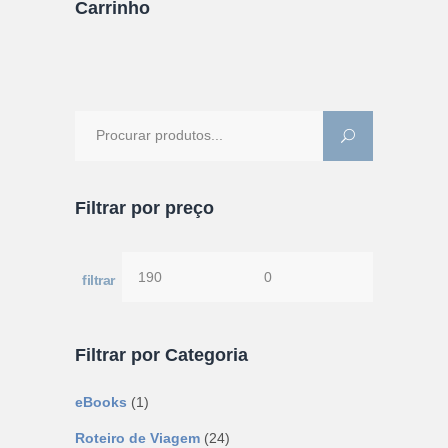
Carrinho
Procure
por:
Filtrar por preço
filtrar
Preço
Preço
mínimo
máximo
Filtrar por Categoria
eBooks
(1)
Roteiro de Viagem
(24)