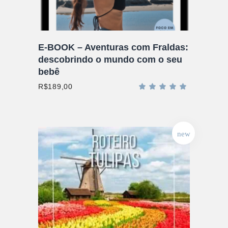
E-BOOK – Aventuras com Fraldas:
descobrindo o mundo com o seu
bebê
R$
189,00
Aval
5.00
de 5
new
ADICIONAR AO CARRINHO