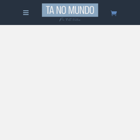
Tudo Sobre – Tailândia – Guia
Completo
Saiba tudo sobre a Tailândia! Um guia
completo sobre o lugar, quando ir, o que fazer,
hospedagem, comida, preços, roteiro e muito
mais!