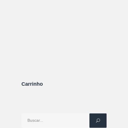
Saiba tudo sobre as Ilhas Seychelles! Veja
nosso guia completo sobre o lugar, quando ir, o
que fazer, o que comer, onde se hospedar,
quanto custa e muito mais!
11/08/2021
0 Comentários
Carrinho
Procure
por: