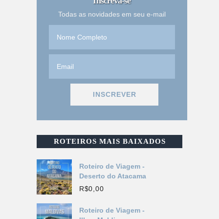
Inscreva-se
Todas as novidades em seu e-mail
ROTEIROS MAIS BAIXADOS
Roteiro de Viagem -
Deserto do Atacama
R$
0,00
Roteiro de Viagem -