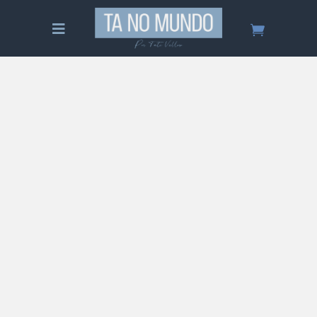
Como morar na Holanda – Guia
Completo
Não tenho cidadania europeia, mas mesmo
assim consegui um emprego na Holanda pelo
Linkedin! Quer saber como? Confira o passo a
passo de como morar na Holanda!
25/11/2021
1 Comentário