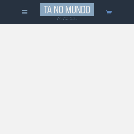
Tudo sobre Mykonos – Guia
Completo
Saiba tudo sobre Mykonos, Grécia! Um guia
completo sobre esta ilha grega: quando ir, o
que fazer, hospedagem, comida, preço, roteiro
de viagem e muito mais!