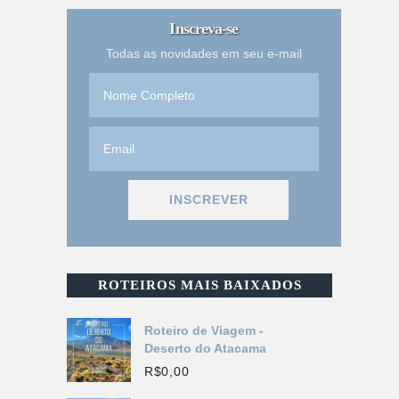
Inscreva-se
Todas as novidades em seu e-mail
ROTEIROS MAIS BAIXADOS
Roteiro de Viagem -
Deserto do Atacama
R$
0,00