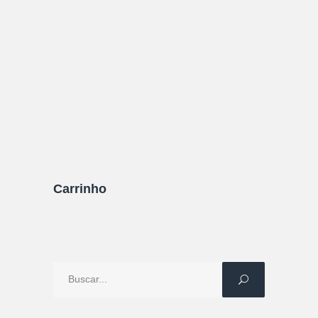
Tagoo Santorini? Nesse post conto minha
experiência hospedada por lá durante 3 dias. Já
te adianto que foi incrível!!!
13/12/2021
0 Comentários
Carrinho
Procure
por: