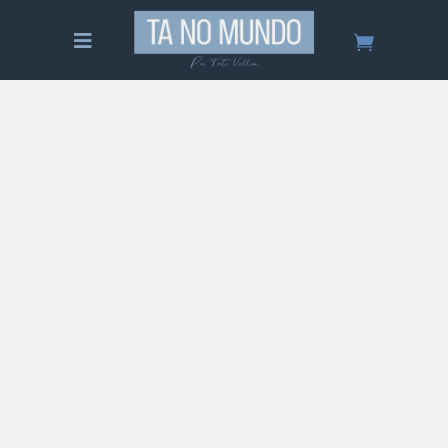
Tudo sobre Creta – Guia Completo
Saiba tudo sobre Creta, Grécia! Um guia
completo sobre esta ilha grega: quando ir, o
que fazer, hospedagem, comida, preço, roteiro
de viagem e muito mais!