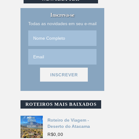
Inscreva-se
Todas as novidades em seu e-mail
ROTEIROS MAIS BAIXADOS
Roteiro de Viagem -
Deserto do Atacama
R$
0,00