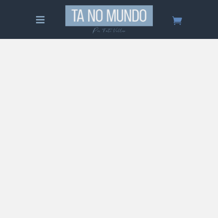
Tudo sobre Holanda – Guia
Completo
Saiba tudo sobre Holanda! Um guia completo
sobre o país, cidades, quando ir, o que fazer,
onde se hospedar, comida, preços, roteiro de
viagem e muito mais!