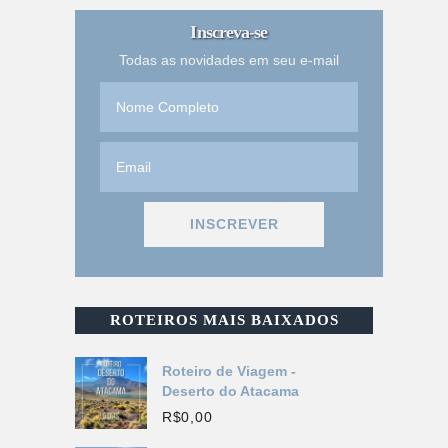
Inscreva-se
Todas as novidades em seu e-mail
ROTEIROS MAIS BAIXADOS
Roteiro de Viagem -
Deserto do Atacama
R$
0,00