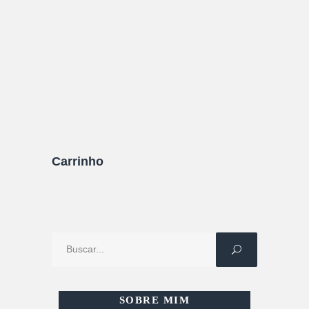
fazer, hospedagem, comida, preços, roteiro e
muito mais!
18/11/2021
7 Comentários
Carrinho
Procure
por:
SOBRE MIM