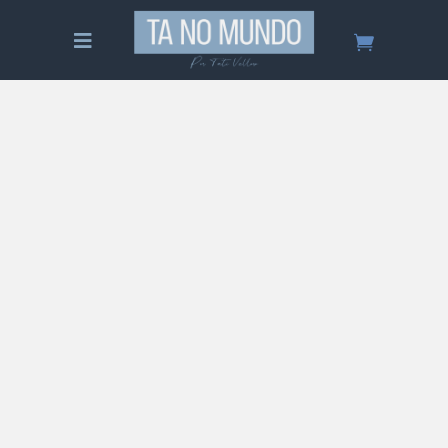
Tudo sobre Zanzibar – Guia
Completo
Saiba tudo sobre Zanzibar na Tanzânia! Um
guia completo sobre o lugar, quando ir, o que