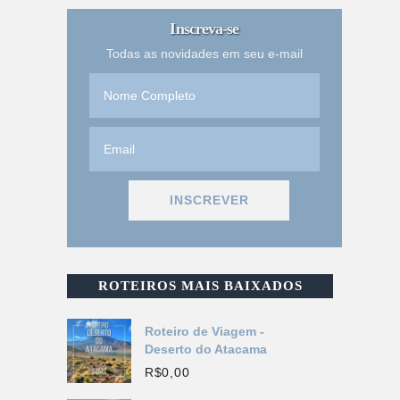
Inscreva-se
Todas as novidades em seu e-mail
ROTEIROS MAIS BAIXADOS
Roteiro de Viagem -
Deserto do Atacama
R$
0,00