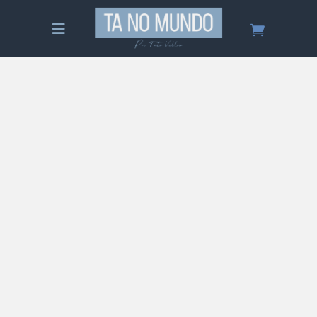
Tudo sobre Luxemburgo – Guia
Completo
Saiba tudo sobre Luxemburgo! Um guia
completo sobre o lugar, quando ir, o que fazer,
onde se hospedar, comida, preços, roteiro de
viagem e muito mais!