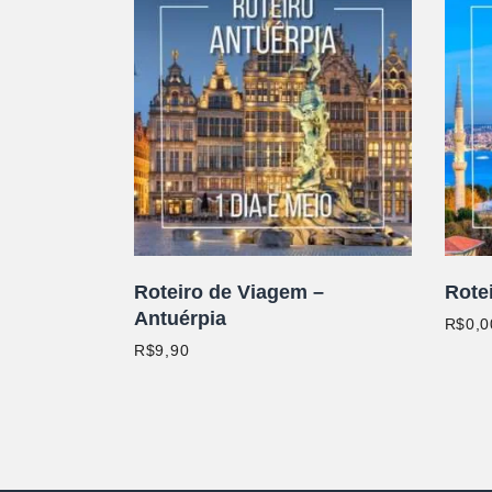
ADICIONAR AO CARRINHO
A
Roteiro de Viagem –
Rote
Antuérpia
R$
0,0
R$
9,90