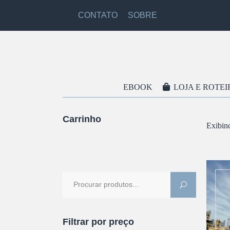
CONTATO
SOBRE
EBOOK
LOJA E ROTEI
Carrinho
Exibin
Procure
por:
A
Filtrar por preço