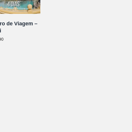
ro de Viagem –
i
90