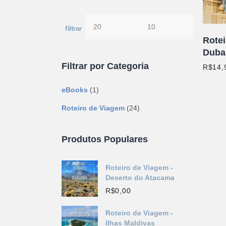
filtrar
Preço
Preço
Rotei
mínimo
máximo
Duba
Filtrar por Categoria
R$
14,
eBooks
(1)
Roteiro de Viagem
(24)
Produtos Populares
Roteiro de Viagem -
Deserto do Atacama
R$
0,00
Roteiro de Viagem -
Ilhas Maldivas